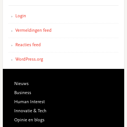
Login
Vermeldingen feed
Reacties feed
WordPress.org
Footer
Nieuws
Business
Human Interest
Innovatie & Tech
Opinie en blogs