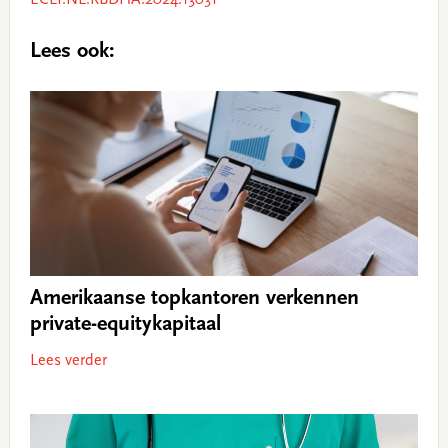
ECLI:NL:RBDHA:2024:13031
Lees ook:
Amerikaanse topkantoren verkennen
private-equitykapitaal
Lees verder