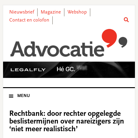
Skip
Skip
Skip
Skip
to
to
to
to
Nieuwsbrief
Magazine
Webshop
primary
main
primary
footer
Contact en colofon
navigation
content
sidebar
MENU
Rechtbank: door rechter opgelegde
beslistermijnen over nareizigers zijn
‘niet meer realistisch’