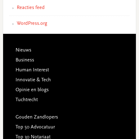
Reacties feed
WordPress.org
Footer
Nieuws
Business
Human Interest
Innovatie & Tech
Opinie en blogs
Tuchtrecht
Gouden Zandlopers
Top 50 Advocatuur
Top 30 Notariaat