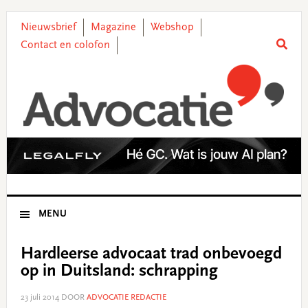
Skip
Skip
Skip
Skip
to
to
to
to
Nieuwsbrief
Magazine
Webshop
primary
main
primary
footer
Contact en colofon
navigation
content
sidebar
MENU
Hardleerse advocaat trad onbevoegd
op in Duitsland: schrapping
23 juli 2014
DOOR
ADVOCATIE REDACTIE