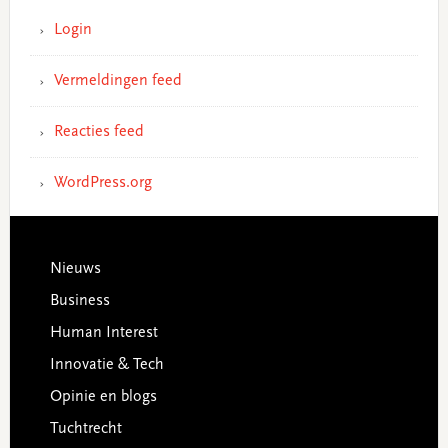
Login
Vermeldingen feed
Reacties feed
WordPress.org
Footer
Nieuws
Business
Human Interest
Innovatie & Tech
Opinie en blogs
Tuchtrecht