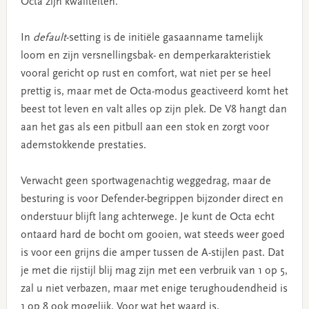
Octa zijn kwaliteiten.
In
default
-setting is de initiële gasaanname tamelijk
loom en zijn versnellingsbak- en demperkarakteristiek
vooral gericht op rust en comfort, wat niet per se heel
prettig is, maar met de Octa-modus geactiveerd komt het
beest tot leven en valt alles op zijn plek. De V8 hangt dan
aan het gas als een pitbull aan een stok en zorgt voor
ademstokkende prestaties.
Verwacht geen sportwagenachtig weggedrag, maar de
besturing is voor Defender-begrippen bijzonder direct en
onderstuur blijft lang achterwege. Je kunt de Octa echt
ontaard hard de bocht om gooien, wat steeds weer goed
is voor een grijns die amper tussen de A-stijlen past. Dat
je met die rijstijl blij mag zijn met een verbruik van 1 op 5,
zal u niet verbazen, maar met enige terughoudendheid is
1 op 8 ook mogelijk. Voor wat het waard is.