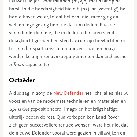
flauwekulletjes. Voor mannen (m/v/x) met haar op de
borst. In die hoedanigheid hield hij70 jaar (zeventig!) het
hoofd boven water, totdat het echt niet meer ging en
wet- en regelgeving hem de das om deden. Plus de
veranderde clientèle, die in de loop der jaren steeds
draagkrachtiger werd en steeds vaker zijn toevlucht nam
tot minder Spartaanse alternatieven. Luxe en imago
werden belangrijker aankoopargumenten dan archaïsche
offroad
-capaciteiten.
Octaëder
Aldus zag in 2019 de
New Defender
het licht: alles nieuw,
voorzien van de modernste technieken en materialen en
upmarket
gepositioneerd. Imago en het krijgshaftige
uiterlijk deden de rest. Qua verkopen kon Land Rover
zich geen succesvollere rentree wensen, ware het niet dat
de nieuwe Defender vooral werd gezien in villawijken en