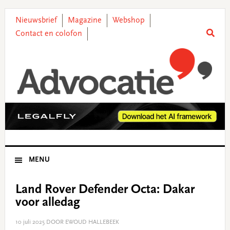
Skip
Skip
Skip
Skip
to
to
to
to
Nieuwsbrief
Magazine
Webshop
primary
main
primary
footer
Contact en colofon
navigation
content
sidebar
MENU
Land Rover Defender Octa: Dakar
voor alledag
10 juli 2025
DOOR EWOUD HALLEBEEK