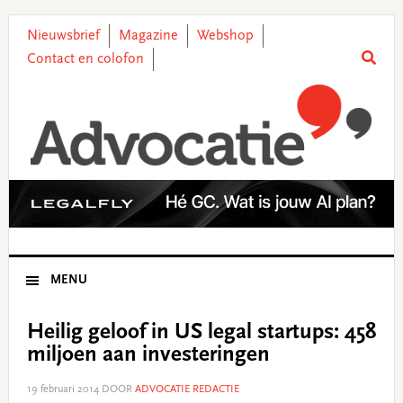
Skip
Skip
Skip
Skip
to
to
to
to
Nieuwsbrief
Magazine
Webshop
primary
main
primary
footer
Contact en colofon
navigation
content
sidebar
MENU
Heilig geloof in US legal startups: 458
miljoen aan investeringen
19 februari 2014
DOOR
ADVOCATIE REDACTIE