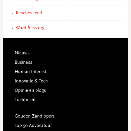
Reacties feed
WordPress.org
Footer
Nieuws
Business
Human Interest
Innovatie & Tech
Opinie en blogs
Tuchtrecht
Gouden Zandlopers
Top 50 Advocatuur