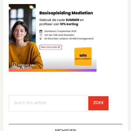
Search
SEARCH
ZOEK
this
website