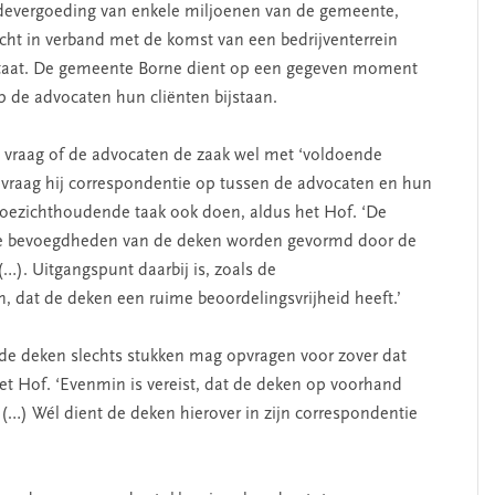
devergoeding van enkele miljoenen van de gemeente,
ocht in verband met de komst van een bedrijventerrein
e staat. De gemeente Borne dient op een gegeven moment
op de advocaten hun cliënten bijstaan.
 vraag of de advocaten de zaak wel met ‘voldoende
r vraag hij correspondentie op tussen de advocaten en hun
n toezichthoudende taak ook doen, aldus het Hof. ‘De
e bevoegdheden van de deken worden gevormd door de
…). Uitgangspunt daarbij is, zoals de
, dat de deken een ruime beoordelingsvrijheid heeft.’
at de deken slechts stukken mag opvragen voor zover dat
 het Hof. ‘Evenmin is vereist, dat de deken op voorhand
. (…) Wél dient de deken hierover in zijn correspondentie