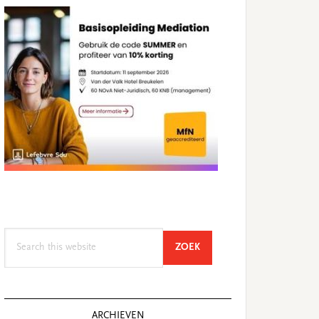
Search
SEARCH
ZOEK
this
website
ARCHIEVEN