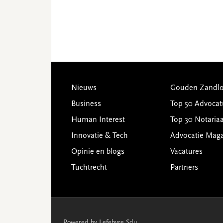
Footer
Nieuws
Gouden Zandlo
Business
Top 50 Advocat
Human Interest
Top 30 Notariaa
Innovatie & Tech
Advocatie Mag
Opinie en blogs
Vacatures
Tuchtrecht
Partners
Powered by Lefebvre Sdu