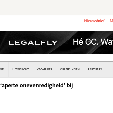
Nieuwsbrief
M
AND
UITGELICHT
VACATURES
OPLEIDINGEN
PARTNERS
P
‘aperte onevenredigheid’ bij
S