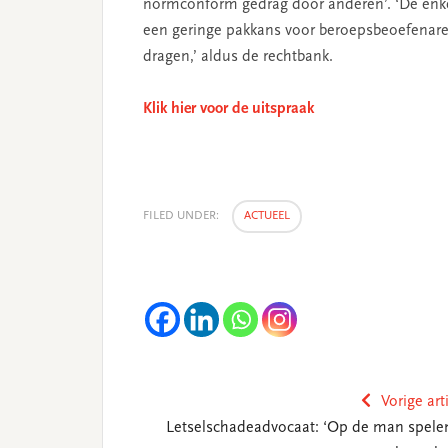
normconform gedrag door anderen’. ‘De enkele 
een geringe pakkans voor beroepsbeoefenaren 
dragen,’ aldus de rechtbank.
Klik hier voor de uitspraak
FILED UNDER:
ACTUEEL
Vorige art
Letselschadeadvocaat: ‘Op de man spelen