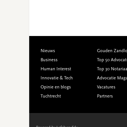
Footer
Nieuws
Gouden Zandlo
Business
Top 50 Advocat
Human Interest
Top 30 Notariaa
Innovatie & Tech
Advocatie Mag
Opinie en blogs
Vacatures
Tuchtrecht
Partners