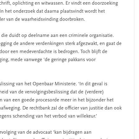
hrift, oplichting en witwassen. Er vindt een doorzoeking
 In het onderzoek dat daarna plaatsvindt wordt het
der van de waarheidsvinding doorbroken.
 die duidt op deelname aan een criminele organisatie.
legging de andere verdenkingen sterk afgezwakt, en gaat de
at door een medeverdachte is bedrogen. Toch blijft de
olging, mede vanwege ‘de geringe pakkans voor
issing van het Openbaar Ministerie. ‘In dit geval is
eid van de vervolgingsbeslissing dat de (verdere)
en van een goede procesorde meer in het bijzonder het
nafweging. De rechtbank zal de officier van justitie dan ook
wegens schending van het verbod van willekeur.’
vervolging van de advocaat ‘kan bijdragen aan