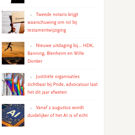
Tweede notaris krijgt
waarschuwing om rol bij
testamentwijziging
Nieuwe uitdaging bij… HDK,
Banning, Blenheim en Wille
Donker
Justitiële organisaties
zichtbaar bij Pride, advocatuur laat
het dit jaar afweten
Vanaf 2 augustus wordt
duidelijker of het AI is of echt