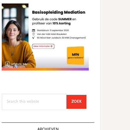
Search
SEARCH
ZOEK
this
website
ARCHIEVEN