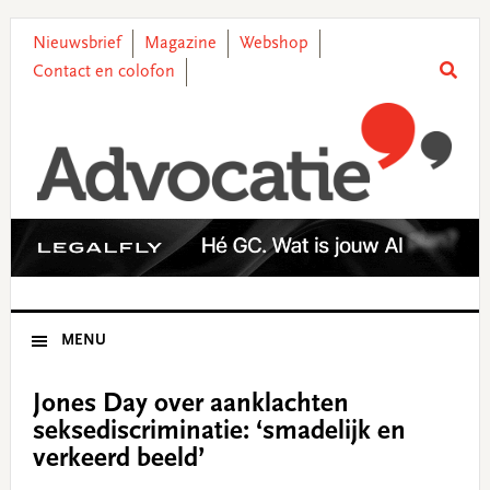
Skip
Skip
Skip
Skip
to
to
to
to
Nieuwsbrief
Magazine
Webshop
primary
main
primary
footer
Contact en colofon
navigation
content
sidebar
MENU
Jones Day over aanklachten
seksediscriminatie: ‘smadelijk en
verkeerd beeld’