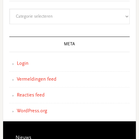
Categorieën
META
Login
Vermeldingen feed
Reacties feed
WordPress.org
Footer
Nieuws