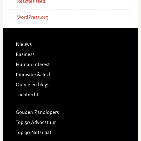
Reacties feed
WordPress.org
Footer
Nieuws
Business
Human Interest
Innovatie & Tech
Opinie en blogs
Tuchtrecht
Gouden Zandlopers
Top 50 Advocatuur
Top 30 Notariaat