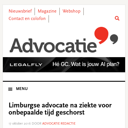
Skip
Skip
Skip
Skip
to
to
to
to
Nieuwsbrief
Magazine
Webshop
primary
main
primary
footer
Contact en colofon
navigation
content
sidebar
MENU
Limburgse advocate na ziekte voor
onbepaalde tijd geschorst
17 oktober 2016
DOOR
ADVOCATIE REDACTIE