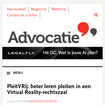
Skip
Skip
Skip
Skip
to
to
to
to
Nieuwsbrief
Magazine
Webshop
primary
main
primary
footer
Contact en colofon
navigation
content
sidebar
MENU
PleitVRij: beter leren pleiten in een
Virtual Reality-rechtszaal
9 mei 2018
DOOR
ADVOCATIE REDACTIE