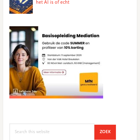
het AI is of echt
Search
SEARCH
ZOEK
this