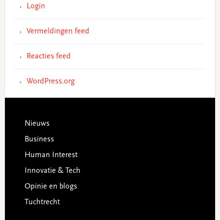
Login
Vermeldingen feed
Reacties feed
WordPress.org
Footer
Nieuws
Business
Human Interest
Innovatie & Tech
Opinie en blogs
Tuchtrecht