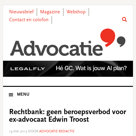
Skip
Skip
Skip
Skip
to
to
to
to
Nieuwsbrief
Magazine
Webshop
primary
main
primary
footer
Contact en colofon
navigation
content
sidebar
MENU
Rechtbank: geen beroepsverbod voor
ex-advocaat Edwin Troost
14 mei 2013
DOOR
ADVOCATIE REDACTIE