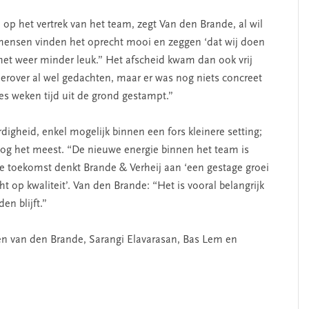
 op het vertrek van het team, zegt Van den Brande, al wil
e mensen vinden het oprecht mooi en zeggen ‘dat wij doen
et weer minder leuk.” Het afscheid kwam dan ook vrij
rover al wel gedachten, maar er was nog niets concreet
zes weken tijd uit de grond gestampt.”
rdigheid, enkel mogelijk binnen een fors kleinere setting;
og het meest. “De nieuwe energie binnen het team is
de toekomst denkt Brande & Verheij aan ‘een gestage groei
ht op kwaliteit’. Van den Brande: “Het is vooral belangrijk
en blijft.”
oen van den Brande, Sarangi Elavarasan, Bas Lem en