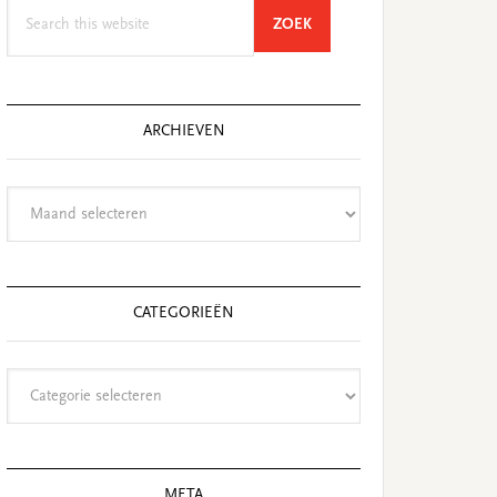
Search
SEARCH
ZOEK
this
website
ARCHIEVEN
Archieven
CATEGORIEËN
Categorieën
META