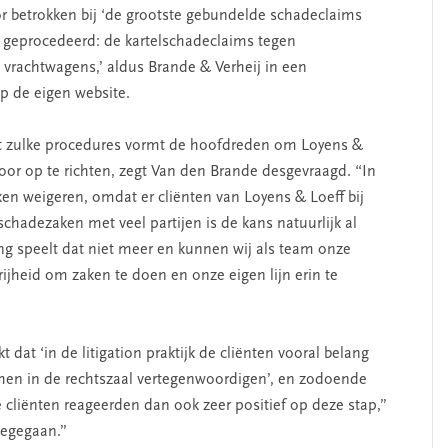
r betrokken bij ‘de grootste gebundelde schadeclaims
geprocedeerd: de kartelschadeclaims tegen
 vrachtwagens,’ aldus Brande & Verheij in een
op de eigen website.
 zulke procedures vormt de hoofdreden om Loyens &
toor op te richten, zegt Van den Brande desgevraagd. “In
n weigeren, omdat er cliënten van Loyens & Loeff bij
schadezaken met veel partijen is de kans natuurlijk al
ing speelt dat niet meer en kunnen wij als team onze
ijheid om zaken te doen en onze eigen lijn erin te
dat ‘in de litigation praktijk de cliënten vooral belang
hen in de rechtszaal vertegenwoordigen’, en zodoende
cliënten reageerden dan ook zeer positief op deze stap,”
meegegaan.”