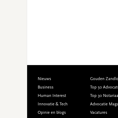
Footer
Nieuws
Gouden Zandlo
Business
Top 50 Advocat
Human Interest
Top 30 Notariaa
Innovatie & Tech
Advocatie Mag
Opinie en blogs
Vacatures