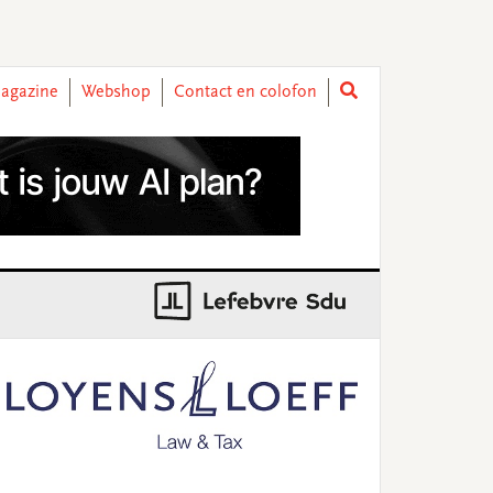
agazine
Webshop
Contact en colofon
rimary
idebar