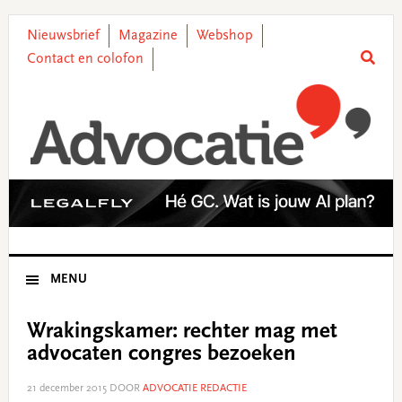
Skip
Skip
Skip
Skip
to
to
to
to
Nieuwsbrief
Magazine
Webshop
primary
main
primary
footer
Contact en colofon
navigation
content
sidebar
MENU
Wrakingskamer: rechter mag met
advocaten congres bezoeken
21 december 2015
DOOR
ADVOCATIE REDACTIE