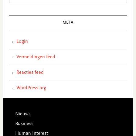
META
Login
Vermeldingen feed
Reacties feed
WordPress.org
Footer
Nieuws
Business
Human Interest