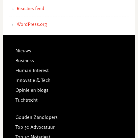
Reacties feed
WordPress.org
Footer
Nieuws
Business
Human Interest
Innovatie & Tech
Opinie en blogs
Tuchtrecht
Gouden Zandlopers
Top 50 Advocatuur
Top 30 Notariaat