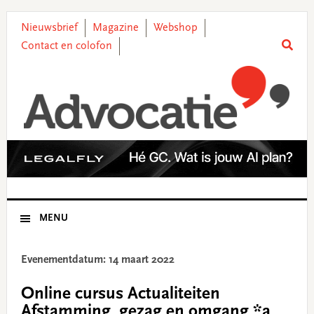
Skip
Skip
Skip
Skip
to
to
to
to
Nieuwsbrief
Magazine
Webshop
primary
main
primary
footer
Contact en colofon
navigation
content
sidebar
MENU
Evenementdatum: 14 maart 2022
Online cursus Actualiteiten
Afstamming, gezag en omgang *a