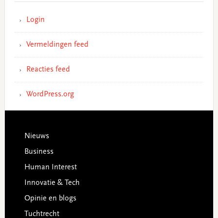
Login
Vermeldingen feed
Reacties feed
WordPress.org
Footer
Nieuws
Business
Human Interest
Innovatie & Tech
Opinie en blogs
Tuchtrecht