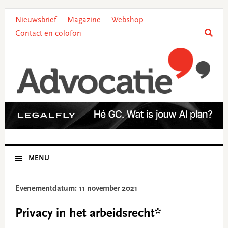
Skip
Skip
Skip
Skip
to
to
to
to
Nieuwsbrief
Magazine
Webshop
primary
main
primary
footer
Contact en colofon
navigation
content
sidebar
MENU
Evenementdatum: 11 november 2021
Privacy in het arbeidsrecht*