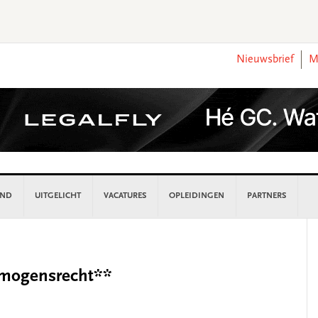
Nieuwsbrief
M
AND
UITGELICHT
VACATURES
OPLEIDINGEN
PARTNERS
P
S
rmogensrecht**