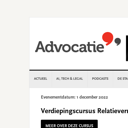
Skip
Skip
Skip
Skip
to
to
to
to
primary
main
primary
footer
navigation
content
sidebar
ACTUEEL
AI, TECH & LEGAL
PODCASTS
DE ST
Evenementdatum: 1 december 2022
Verdiepingscursus Relatieve
MEER OVER DEZE CURSUS