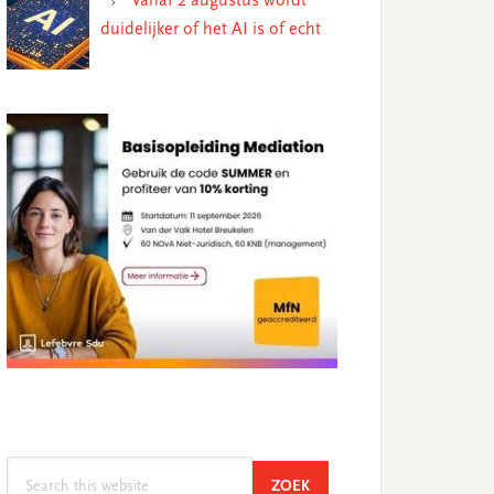
Vanaf 2 augustus wordt
duidelijker of het AI is of echt
Search
SEARCH
ZOEK