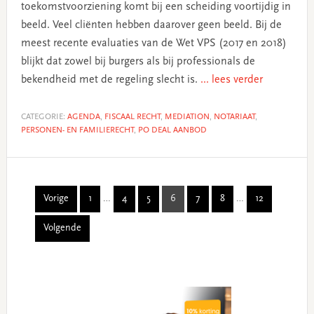
toekomstvoorziening komt bij een scheiding voortijdig in
beeld. Veel cliënten hebben daarover geen beeld. Bij de
meest recente evaluaties van de Wet VPS (2017 en 2018)
blijkt dat zowel bij burgers als bij professionals de
bekendheid met de regeling slecht is.
... lees verder
CATEGORIE:
AGENDA
,
FISCAAL RECHT
,
MEDIATION
,
NOTARIAAT
,
PERSONEN- EN FAMILIERECHT
,
PO DEAL AANBOD
Interim
Interim
Vorige
1
…
4
5
6
7
8
…
12
Page
Page
Page
Page
Page
Page
Page
pages
pages
Volgende
omitted
omitted
Primary
Sidebar