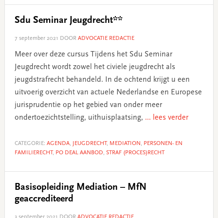
Sdu Seminar Jeugdrecht**
7 september 2021
DOOR
ADVOCATIE REDACTIE
Meer over deze cursus Tijdens het Sdu Seminar
Jeugdrecht wordt zowel het civiele jeugdrecht als
jeugdstrafrecht behandeld. In de ochtend krijgt u een
uitvoerig overzicht van actuele Nederlandse en Europese
jurisprudentie op het gebied van onder meer
ondertoezichtstelling, uithuisplaatsing,
... lees verder
CATEGORIE:
AGENDA
,
JEUGDRECHT
,
MEDIATION
,
PERSONEN- EN
FAMILIERECHT
,
PO DEAL AANBOD
,
STRAF (PROCES)RECHT
Basisopleiding Mediation – MfN
geaccrediteerd
3 september 2021
DOOR
ADVOCATIE REDACTIE