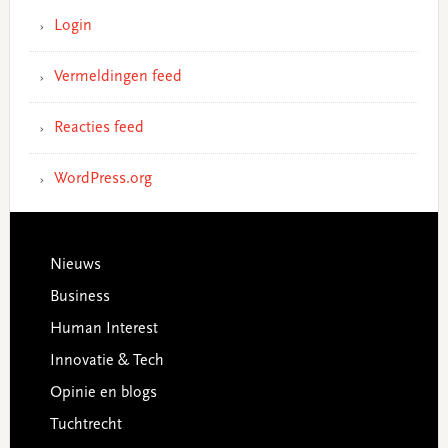
Login
Vermeldingen feed
Reacties feed
WordPress.org
Footer
Nieuws
Business
Human Interest
Innovatie & Tech
Opinie en blogs
Tuchtrecht