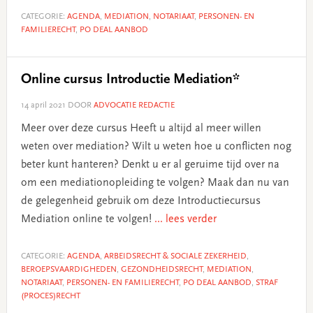
CATEGORIE:
AGENDA
,
MEDIATION
,
NOTARIAAT
,
PERSONEN- EN
FAMILIERECHT
,
PO DEAL AANBOD
Online cursus Introductie Mediation*
14 april 2021
DOOR
ADVOCATIE REDACTIE
Meer over deze cursus Heeft u altijd al meer willen
weten over mediation? Wilt u weten hoe u conflicten nog
beter kunt hanteren? Denkt u er al geruime tijd over na
om een mediationopleiding te volgen? Maak dan nu van
de gelegenheid gebruik om deze Introductiecursus
Mediation online te volgen!
... lees verder
CATEGORIE:
AGENDA
,
ARBEIDSRECHT & SOCIALE ZEKERHEID
,
BEROEPSVAARDIGHEDEN
,
GEZONDHEIDSRECHT
,
MEDIATION
,
NOTARIAAT
,
PERSONEN- EN FAMILIERECHT
,
PO DEAL AANBOD
,
STRAF
(PROCES)RECHT