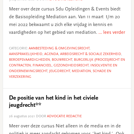
Meer over deze cursus Sdu Opleidingen & Events biedt
de Basisopleiding Mediation aan. Van 11 maart t/m 20
mei 2022 bekwaamt u zich elke vrijdag in kennis en
vaardigheden op het gebied van mediation.
... lees verder
CATEGORIE:
AANBESTEDING & OMGEVINGSRECHT
,
AANSPRAKELIJKHEID
,
AGENDA
,
ARBEIDSRECHT & SOCIALE ZEKERHEID
,
BEROEPSVAARDIGHEDEN
,
BOUWRECHT
,
BURGERLIJK (PROCES)RECHT EN
CONTRACTEN
,
FINANCIEEL
,
GEZONDHEIDSRECHT
,
INSOLVENTIE EN
ONDERNEMINGSRECHT
,
JEUGDRECHT
,
MEDIATION
,
SCHADE EN
VERZEKERING
De positie van het kind in het civiele
jeugdrecht**
26 augustus 2021
DOOR
ADVOCATIE REDACTIE
Meer over deze cursus Niet alleen in de media en in de
politiek is meer aandacht gekomen voor ´het kind´. Ook