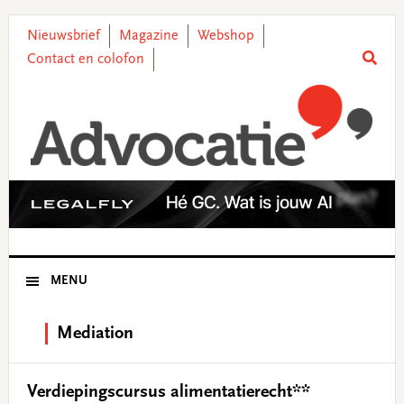
Skip
Skip
Skip
Skip
to
to
to
to
Nieuwsbrief
Magazine
Webshop
primary
main
primary
footer
Contact en colofon
navigation
content
sidebar
MENU
Mediation
Verdiepingscursus alimentatierecht**