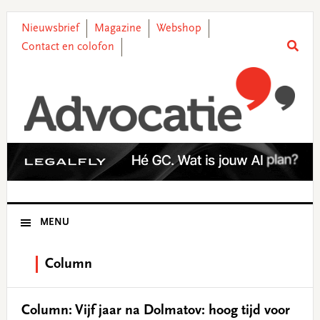
Skip
Skip
Skip
Skip
to
to
to
to
Nieuwsbrief
Magazine
Webshop
primary
main
primary
footer
Contact en colofon
navigation
content
sidebar
MENU
Column
Column: Vijf jaar na Dolmatov: hoog tijd voor