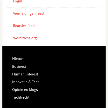
Login
Vermeldingen feed
Reacties feed
WordPress.org
Footer
Nieuws
Business
Human Interest
Innovatie & Tech
Opinie en blogs
Tuchtrecht