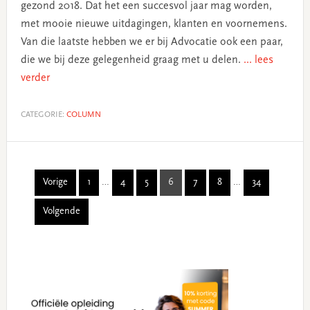
gezond 2018. Dat het een succesvol jaar mag worden,
met mooie nieuwe uitdagingen, klanten en voornemens.
Van die laatste hebben we er bij Advocatie ook een paar,
die we bij deze gelegenheid graag met u delen.
... lees
verder
CATEGORIE:
COLUMN
Interim
Interim
Vorige
1
…
4
5
6
7
8
…
34
Page
Page
Page
Page
Page
Page
Page
pages
pages
Volgende
omitted
omitted
Primary
Sidebar