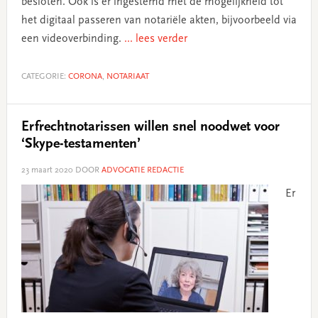
besloten. Ook is er ingestemd met de mogelijkheid tot
het digitaal passeren van notariële akten, bijvoorbeeld via
een videoverbinding.
... lees verder
CATEGORIE:
CORONA
,
NOTARIAAT
Erfrechtnotarissen willen snel noodwet voor
‘Skype-testamenten’
23 maart 2020
DOOR
ADVOCATIE REDACTIE
Er