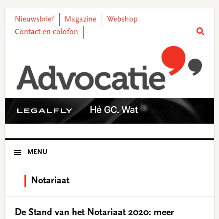
Skip
Skip
Skip
Skip
to
to
to
to
Nieuwsbrief
Magazine
Webshop
primary
main
primary
footer
Contact en colofon
navigation
content
sidebar
MENU
Notariaat
De Stand van het Notariaat 2020: meer