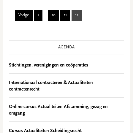
Interim
Vorige
1
…
10
11
12
Page
Page
Page
Page
pages
omitted
Primary
Sidebar
AGENDA
Stichtingen, verenigingen en coöperaties
Internationaal contracteren & Actualiteiten
contractenrecht
Online cursus Actualiteiten Afstamming, gezag en
omgang
Cursus Actualiteiten Scheidingsrecht