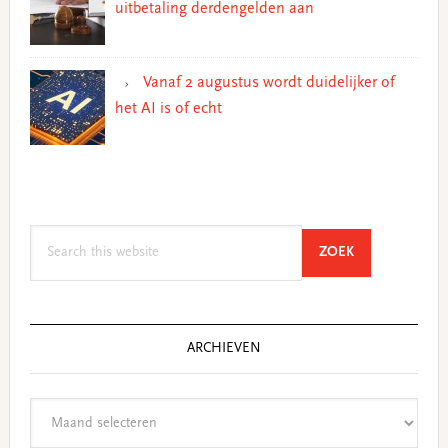
uitbetaling derdengelden aan
Vanaf 2 augustus wordt duidelijker of
het AI is of echt
Search
SEARCH
ZOEK
this
website
ARCHIEVEN
Archieven