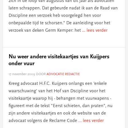
zich in de loop van augustus van dit jaar als advocaten
laten schrappen. Dat gebeurde nadat ik aan de Raad van
Discipline een verzoek heb voorgelegd hen voor
onbepaalde tijd te schorsen." De aanleiding voor het
verzoek van deken Germ Kemper: het
... lees verder
Nu weer andere visitekaartjes van Kuijpers
onder vuur
17 november 2009
DOOR
ADVOCATIE REDACTIE
Kreeg advocaat H.F.C. Kuijpers onlangs een 'enkele
waarschuwing' van het Hof van Dscipline voor het
visitekaartje waarop hij - behangen met vuurwapens -
figureert met de tekst "Eerst schieten, dan praten", nu
zijn andere visitekaartjes en ook de website van de
advocaat volgens de Reclame Code
... lees verder