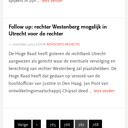
spijkers in zijn
... lees verder
Follow up: rechter Westenberg mogelijk in
Utrecht voor de rechter
11 november 2009
DOOR
ADVOCATIE REDACTIE
De Hoge Raad heeft gisteren de rechtbank Utrecht
aangwezen als gerecht waar de eventuele vervolging en
berechting van rechter Westenberg zal plaatshebben. De
Hoge Raad heeft dat gedaan op verzoek van de
hoofdofficier van Justitie in Den Haag. Jan Poot van
ontwikkelingsmaatschappij Chipsol deed
... lees verder
Interim
Vorige
1
…
765
766
767
768
Page
Page
Page
Page
Page