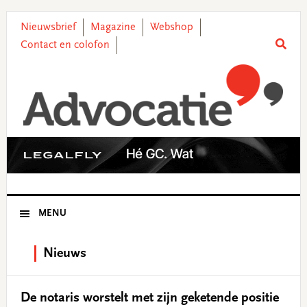
Skip
Skip
Skip
Skip
to
to
to
to
Nieuwsbrief
Magazine
Webshop
primary
main
primary
footer
Contact en colofon
navigation
content
sidebar
MENU
Nieuws
De notaris worstelt met zijn geketende positie