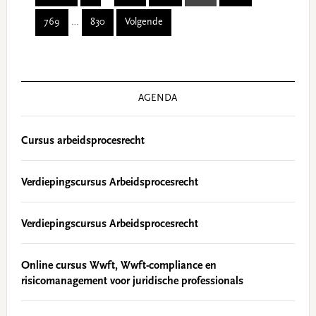
pages
Interim
769
…
830
Volgende
omitted
Page
Page
pages
omitted
Primary
Sidebar
AGENDA
Cursus arbeidsprocesrecht
Verdiepingscursus Arbeidsprocesrecht
Verdiepingscursus Arbeidsprocesrecht
Online cursus Wwft, Wwft-compliance en
risicomanagement voor juridische professionals