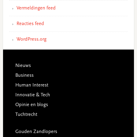
Vermeldingen feed
Reacties feed
WordPress.org
Footer
Nieuws
Business
Human Interest
Innovatie & Tech
Opinie en blogs
Tuchtrecht
Gouden Zandlopers