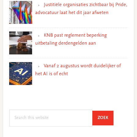
Justitiële organisaties zichtbaar bij Pride,
advocatuur laat het dit jaar afweten
KNB past reglement beperking
uitbetaling derdengelden aan
Vanaf 2 augustus wordt duidelijker of
het AI is of echt
Search
SEARCH
ZOEK
this
website