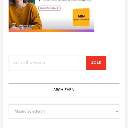
Search
SEARCH
ZOEK
this
website
ARCHIEVEN
Archieven