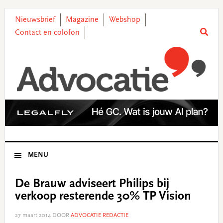
Skip
Skip
Skip
Skip
to
to
to
to
Nieuwsbrief
Magazine
Webshop
primary
main
primary
footer
Contact en colofon
navigation
content
sidebar
MENU
De Brauw adviseert Philips bij
verkoop resterende 30% TP Vision
27 maart 2014
DOOR
ADVOCATIE REDACTIE