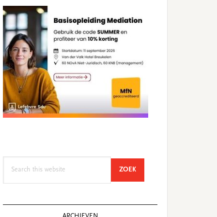
Search
SEARCH
ZOEK
this
website
ARCHIEVEN