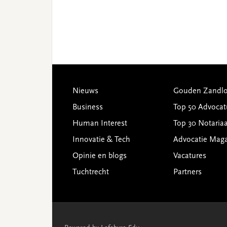
Footer
Nieuws
Gouden Zandlo
Business
Top 50 Advocat
Human Interest
Top 30 Notariaa
Innovatie & Tech
Advocatie Mag
Opinie en blogs
Vacatures
Tuchtrecht
Partners