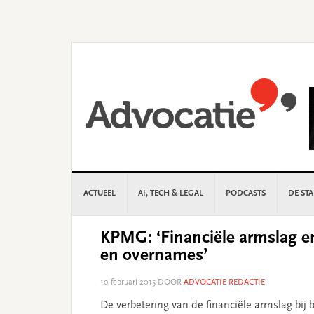
Skip
Skip
Skip
Skip
to
to
to
to
primary
main
primary
footer
navigation
content
sidebar
ACTUEEL
AI, TECH & LEGAL
PODCASTS
DE ST
KPMG: ‘Financiële armslag en
en overnames’
10 februari 2015
DOOR
ADVOCATIE REDACTIE
De verbetering van de financiële armslag bi