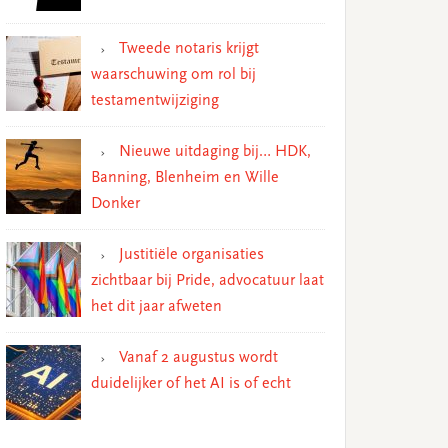
Tweede notaris krijgt
waarschuwing om rol bij
testamentwijziging
Nieuwe uitdaging bij… HDK,
Banning, Blenheim en Wille
Donker
Justitiële organisaties
zichtbaar bij Pride, advocatuur laat
het dit jaar afweten
Vanaf 2 augustus wordt
duidelijker of het AI is of echt