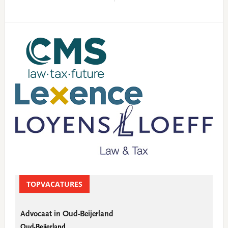
Primary
Sidebar
TOPVACATURES
Advocaat in Oud-Beijerland
Oud-Beijerland