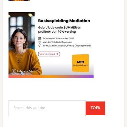
Search
SEARCH
ZOEK
this
website