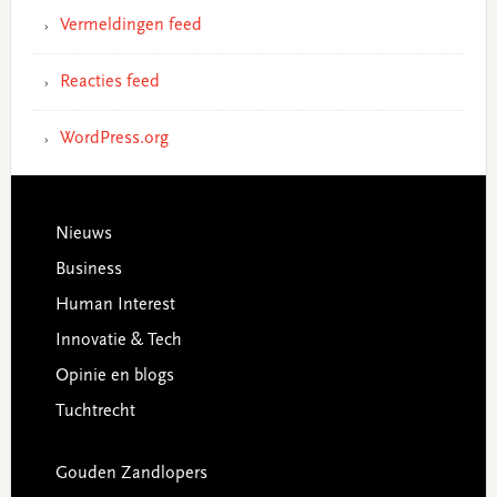
Vermeldingen feed
Reacties feed
WordPress.org
Footer
Nieuws
Business
Human Interest
Innovatie & Tech
Opinie en blogs
Tuchtrecht
Gouden Zandlopers