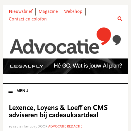
Skip
Skip
Skip
Skip
to
to
to
to
Nieuwsbrief
Magazine
Webshop
primary
main
primary
footer
Contact en colofon
navigation
content
sidebar
MENU
Lexence, Loyens & Loeff en CMS
adviseren bij cadeaukaartdeal
19 september 2013
DOOR
ADVOCATIE REDACTIE