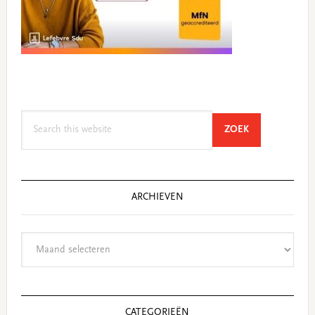
Search
SEARCH
ZOEK
this
website
ARCHIEVEN
Archieven
CATEGORIEËN