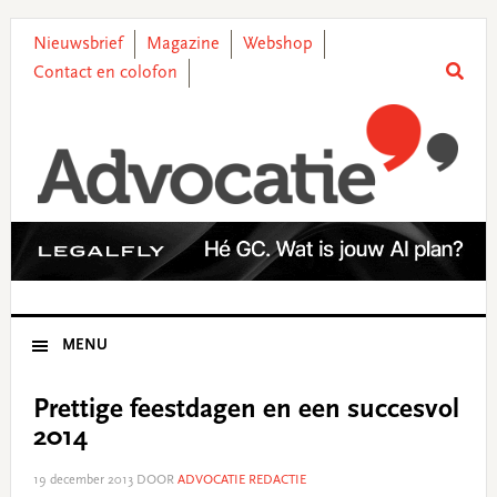
Skip
Skip
Skip
Skip
to
to
to
to
Nieuwsbrief
Magazine
Webshop
primary
main
primary
footer
Contact en colofon
navigation
content
sidebar
MENU
Prettige feestdagen en een succesvol
2014
19 december 2013
DOOR
ADVOCATIE REDACTIE