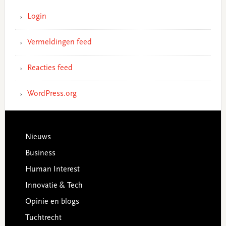
Login
Vermeldingen feed
Reacties feed
WordPress.org
Footer
Nieuws
Business
Human Interest
Innovatie & Tech
Opinie en blogs
Tuchtrecht