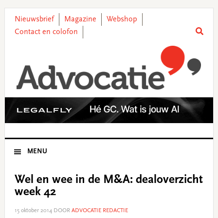
Skip
Skip
Skip
Skip
to
to
to
to
Nieuwsbrief
Magazine
Webshop
primary
main
primary
footer
Contact en colofon
navigation
content
sidebar
MENU
Wel en wee in de M&A: dealoverzicht
week 42
15 oktober 2014
DOOR
ADVOCATIE REDACTIE