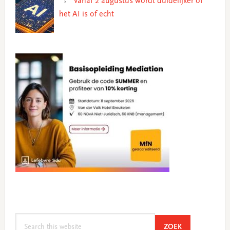
Vanaf 2 augustus wordt duidelijker of
het AI is of echt
Search
SEARCH
ZOEK