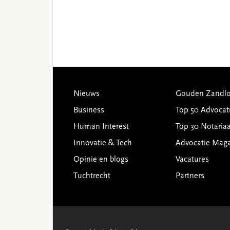
Footer
Nieuws
Gouden Zandlo
Business
Top 50 Advocat
Human Interest
Top 30 Notariaa
Innovatie & Tech
Advocatie Mag
Opinie en blogs
Vacatures
Tuchtrecht
Partners