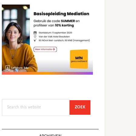
Search
SEARCH
ZOEK
this
website