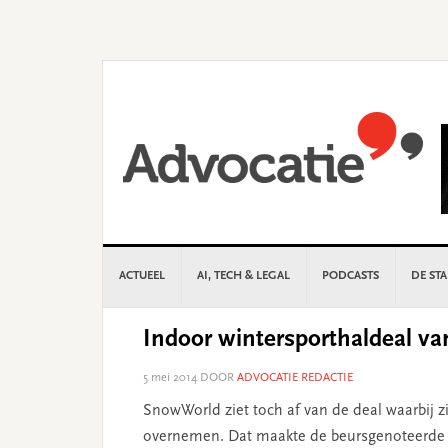
Skip
Skip
Skip
Skip
to
to
to
to
primary
main
primary
footer
navigation
content
sidebar
ACTUEEL
AI, TECH & LEGAL
PODCASTS
DE ST
Indoor wintersporthaldeal va
5 mei 2014
DOOR
ADVOCATIE REDACTIE
SnowWorld ziet toch af van de deal waarbij
overnemen. Dat maakte de beursgenoteerde ui