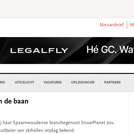
Nieuwsbrief
M
AND
UITGELICHT
VACATURES
OPLEIDINGEN
PARTNERS
P
n de baan
S
 zij haar Spaarnwoudense branchegenoot SnowPlanet zou
tbater van skihallen vrijdag bekend.