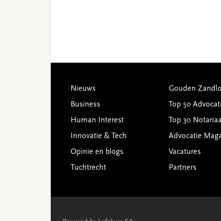
Footer
Nieuws
Gouden Zandlo
Business
Top 50 Advocat
Human Interest
Top 30 Notariaa
Innovatie & Tech
Advocatie Mag
Opinie en blogs
Vacatures
Tuchtrecht
Partners