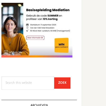
Search
SEARCH
ZOEK
this
website
ARCHIEVEN