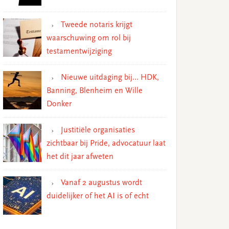
Tweede notaris krijgt
waarschuwing om rol bij
testamentwijziging
Nieuwe uitdaging bij… HDK,
Banning, Blenheim en Wille
Donker
Justitiële organisaties
zichtbaar bij Pride, advocatuur laat
het dit jaar afweten
Vanaf 2 augustus wordt
duidelijker of het AI is of echt