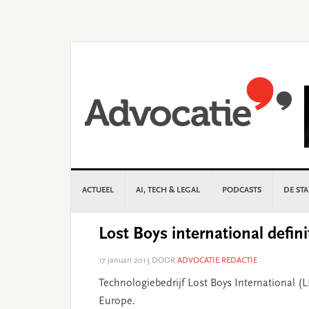
Skip
Skip
Skip
Skip
to
to
to
to
primary
main
primary
footer
navigation
content
sidebar
ACTUEEL
AI, TECH & LEGAL
PODCASTS
DE ST
Lost Boys international defin
17 januari 2013
DOOR
ADVOCATIE REDACTIE
Technologiebedrijf Lost Boys International (LB
Europe.