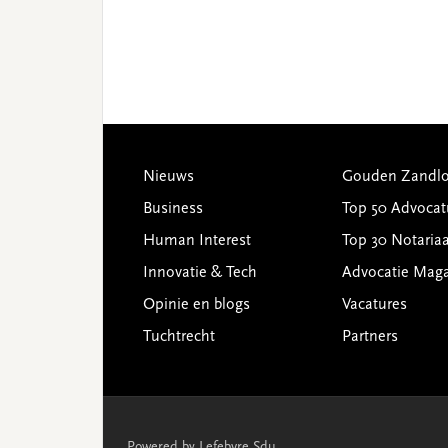
Footer
Nieuws
Gouden Zandlo
Business
Top 50 Advocat
Human Interest
Top 30 Notariaa
Innovatie & Tech
Advocatie Mag
Opinie en blogs
Vacatures
Tuchtrecht
Partners
Powered by Lefebvre Sdu