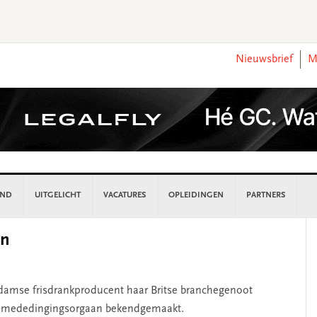
Nieuwsbrief
M
AND
UITGELICHT
VACATURES
OPLEIDINGEN
PARTNERS
P
en
S
amse frisdrankproducent haar Britse branchegenoot
lse mededingingsorgaan bekendgemaakt.