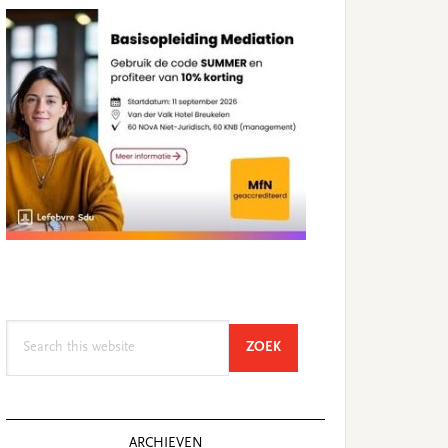
Search
SEARCH
ZOEK
this
website
ARCHIEVEN