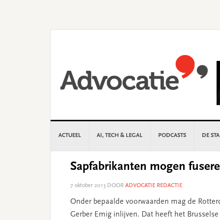
Skip
Skip
Skip
Skip
to
to
to
to
primary
main
primary
footer
navigation
content
sidebar
ACTUEEL
AI, TECH & LEGAL
PODCASTS
DE ST
Sapfabrikanten mogen fuser
7 oktober 2013
DOOR
ADVOCATIE REDACTIE
Onder bepaalde voorwaarden mag de Rotterd
Gerber Emig inlijven. Dat heeft het Brusse