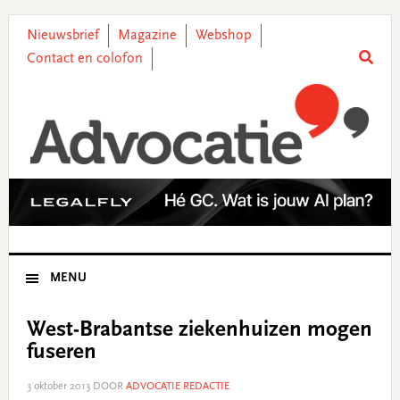
Skip
Skip
Skip
Skip
to
to
to
to
Nieuwsbrief
Magazine
Webshop
primary
main
primary
footer
Contact en colofon
navigation
content
sidebar
MENU
West-Brabantse ziekenhuizen mogen
fuseren
3 oktober 2013
DOOR
ADVOCATIE REDACTIE