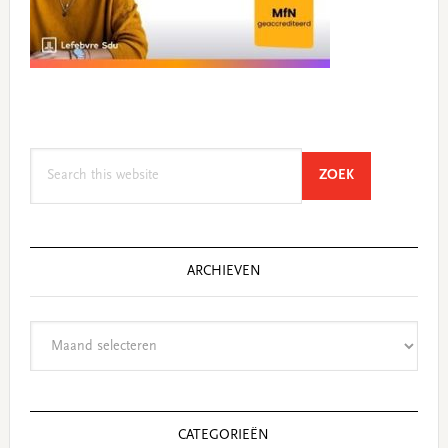
Search
SEARCH
ZOEK
this
website
ARCHIEVEN
Archieven
CATEGORIEËN