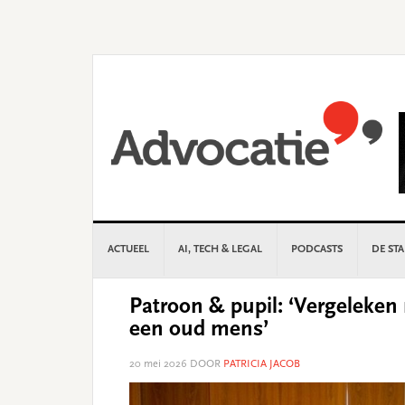
Skip
Skip
Skip
Skip
to
to
to
to
primary
main
primary
footer
navigation
content
sidebar
ACTUEEL
AI, TECH & LEGAL
PODCASTS
DE ST
Patroon & pupil: ‘Vergeleken
een oud mens’
20 mei 2026
DOOR
PATRICIA JACOB