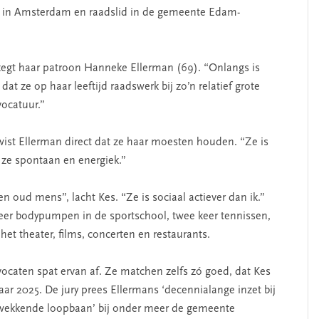
ten in Amsterdam en raadslid in de gemeente Edam-
 zegt haar patroon Hanneke Ellerman (69). “Onlangs is
dat ze op haar leeftijd raadswerk bij zo’n relatief grote
ocatuur.”
, wist Ellerman direct dat ze haar moesten houden. “Ze is
s ze spontaan en energiek.”
oud mens”, lacht Kes. “Ze is sociaal actiever dan ik.”
 keer bodypumpen in de sportschool, twee keer tennissen,
het theater, films, concerten en restaurants.
vocaten spat ervan af. Ze matchen zelfs zó goed, dat Kes
r 2025. De jury prees Ellermans ‘decennialange inzet bij
ukwekkende loopbaan’ bij onder meer de gemeente