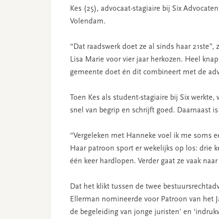
Kes (25), advocaat-stagiaire bij Six Advoca
Volendam.
“Dat raadswerk doet ze al sinds haar 21ste”,
Lisa Marie voor vier jaar herkozen. Heel knap 
gemeente doet én dit combineert met de adv
Toen Kes als student-stagiaire bij Six werkte
snel van begrip en schrijft goed. Daarnaast i
“Vergeleken met Hanneke voel ik me soms een 
Haar patroon sport er wekelijks op los: drie
één keer hardlopen. Verder gaat ze vaak naar 
Dat het klikt tussen de twee bestuursrechtad
Ellerman nomineerde voor Patroon van het Jaa
de begeleiding van jonge juristen’ en ‘indr