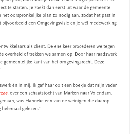
splan past, dan moet je zoeken naar mogelijkheden. Het
ct te starten. Je zoekt dan eerst uit waar de gemeente
 het oorspronkelijke plan zo nodig aan, zodat het past in
uit bijvoorbeeld een Omgevingsvisie en je wél medewerking
twikkelaars als cliënt. De ene keer procederen we tegen
de overheid of trekken we samen op. Door haar raadswerk
de gemeentelijke kant van het omgevingsrecht. Deze
”
werk én in mij. Ik gaf haar ooit een boekje dat mijn vader
zee,
over een schaatstocht van Marken naar Volendam.
b gedaan, was Hanneke een van de weinigen die daarop
g helemaal gelezen.”