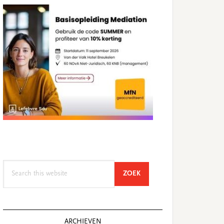
Search
SEARCH
ZOEK
this
website
ARCHIEVEN