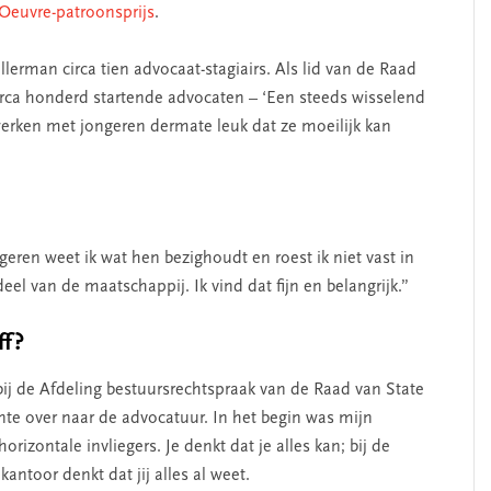
Oeuvre-patroonsprijs
.
llerman circa tien advocaat-stagiairs. Als lid van de Raad
rca honderd startende advocaten – ‘Een steeds wisselend
werken met jongeren dermate leuk dat ze moeilijk kan
ren weet ik wat hen bezighoudt en roest ik niet vast in
eel van de maatschappij. Ik vind dat fijn en belangrijk.”
ff
?
bij de Afdeling bestuursrechtspraak van de Raad van State
ente over naar de advocatuur. In het begin was mijn
horizontale invliegers. Je denkt dat je alles kan; bij de
antoor denkt dat jij alles al weet.