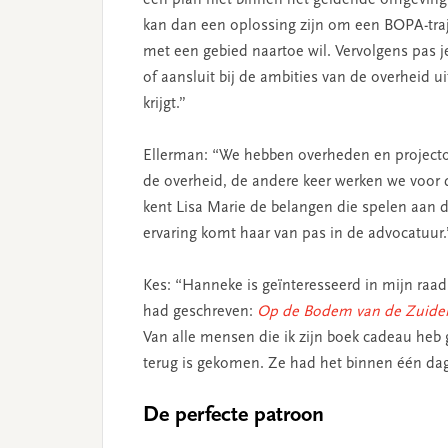
een plan niet binnen het geldende omgeving
kan dan een oplossing zijn om een BOPA-traje
met een gebied naartoe wil. Vervolgens pas je
of aansluit bij de ambities van de overheid 
krijgt.”
Ellerman: “We hebben overheden en projecton
de overheid, de andere keer werken we voor 
kent Lisa Marie de belangen die spelen aan 
ervaring komt haar van pas in de advocatuur.
Kes: “Hanneke is geïnteresseerd in mijn raads
had geschreven:
Op de Bodem van de Zuider
Van alle mensen die ik zijn boek cadeau he
terug is gekomen. Ze had het binnen één da
De perfecte patroon