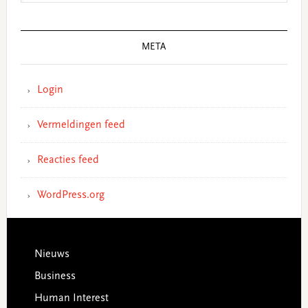
META
Login
Vermeldingen feed
Reacties feed
WordPress.org
Footer
Nieuws
Business
Human Interest