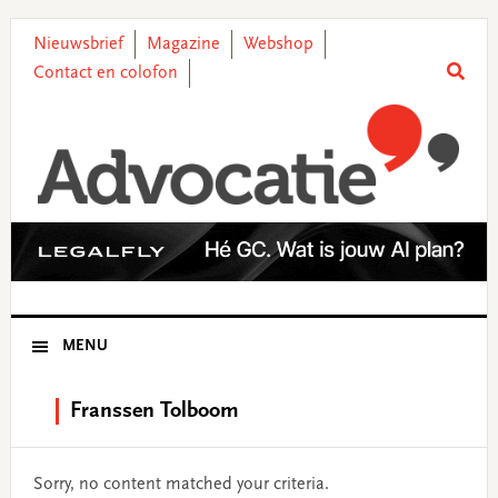
Skip
Skip
Skip
Skip
to
to
to
to
Nieuwsbrief
Magazine
Webshop
primary
main
primary
footer
Contact en colofon
navigation
content
sidebar
MENU
Franssen Tolboom
Sorry, no content matched your criteria.