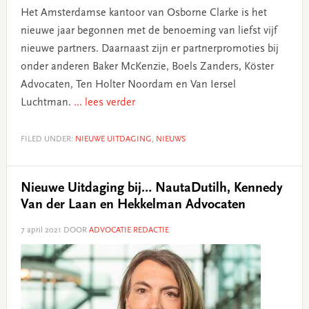
Het Amsterdamse kantoor van Osborne Clarke is het
nieuwe jaar begonnen met de benoeming van liefst vijf
nieuwe partners. Daarnaast zijn er partnerpromoties bij
onder anderen Baker McKenzie, Boels Zanders, Köster
Advocaten, Ten Holter Noordam en Van Iersel
Luchtman.
... lees verder
FILED UNDER:
NIEUWE UITDAGING
,
NIEUWS
Nieuwe Uitdaging bij… NautaDutilh, Kennedy
Van der Laan en Hekkelman Advocaten
7 april 2021
DOOR
ADVOCATIE REDACTIE