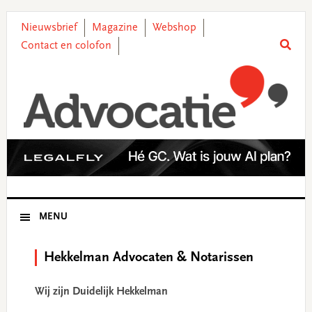
Skip
Skip
Skip
Skip
to
to
to
to
Nieuwsbrief
Magazine
Webshop
primary
main
primary
footer
Contact en colofon
navigation
content
sidebar
MENU
Hekkelman Advocaten & Notarissen
Wij zijn Duidelijk Hekkelman