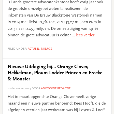
’s Lands grootste advocatenkantoor heeft vorig jaar ook
de grootste omzetgroei weten te realiseren: de
inkomsten van De Brauw Blackstone Westbroek namen
in 2014 met liefst 10,7% toe, van 133,27 miljoen euro in
2013 naar 147,53 miljoen. De omzetstijging van 1,91%
binnen de grote advocatuur is echter
... lees verder
FILED UNDER:
ACTUEEL
,
NIEUWS
Nieuwe Uitdaging bij… Orange Clover,
Hekkelman, Ploum Lodder Princen en Freeke
& Monster
10 december 2014
DOOR
ADVOCATIE REDACTIE
Het in maart opgerichte Orange Clover heeft vorige
maand een nieuwe partner benoemd: Kees Hooft, die de
afgelopen veertien jaar werkzaam was bij Loyens & Loeff.