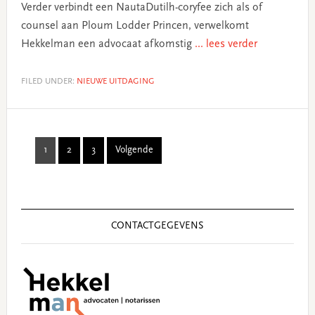
Verder verbindt een NautaDutilh-coryfee zich als of
counsel aan Ploum Lodder Princen, verwelkomt
Hekkelman een advocaat afkomstig
... lees verder
FILED UNDER:
NIEUWE UITDAGING
1
2
3
Volgende
Page
Page
Page
Primary
Sidebar
CONTACTGEGEVENS