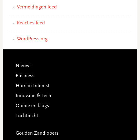
Vermeldingen feed
Reacties feed
WordPress.org
Footer
Nieuws
Business
Human Interest
Innovatie & Tech
Opinie en blogs
Tuchtrecht
Gouden Zandlopers