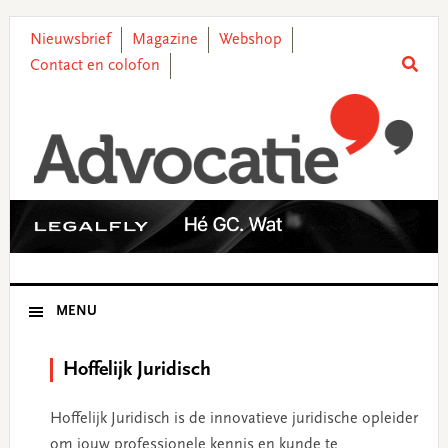
Skip
Skip
Skip
Skip
to
to
to
to
Nieuwsbrief
Magazine
Webshop
primary
main
primary
footer
Contact en colofon
navigation
content
sidebar
MENU
Hoffelijk Juridisch
Hoffelijk Juridisch is de innovatieve juridische opleider
om jouw professionele kennis en kunde te