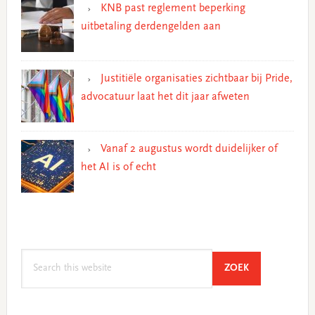
KNB past reglement beperking
uitbetaling derdengelden aan
Justitiële organisaties zichtbaar bij Pride,
advocatuur laat het dit jaar afweten
Vanaf 2 augustus wordt duidelijker of
het AI is of echt
Search
SEARCH
ZOEK
this
website