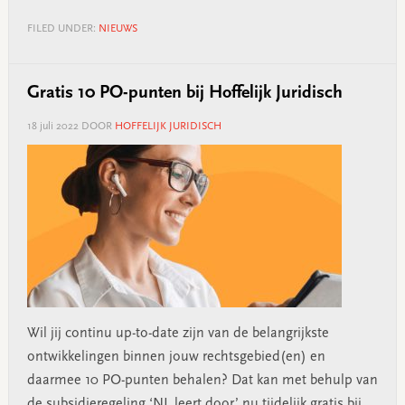
FILED UNDER:
NIEUWS
Gratis 10 PO-punten bij Hoffelijk Juridisch
18 juli 2022
DOOR
HOFFELIJK JURIDISCH
Wil jij continu up-to-date zijn van de belangrijkste
ontwikkelingen binnen jouw rechtsgebied(en) en
daarmee 10 PO-punten behalen? Dat kan met behulp van
de subsidieregeling ‘NL leert door’ nu tijdelijk gratis bij