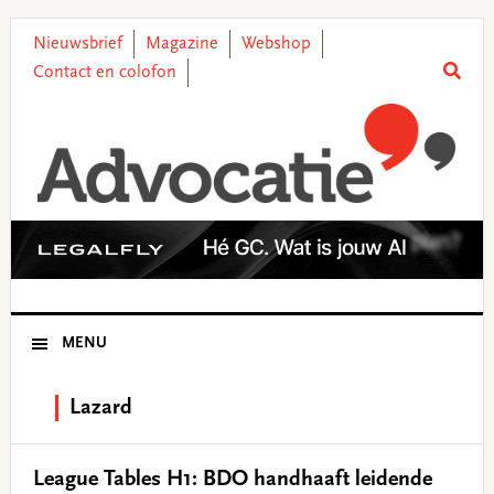
Skip
Skip
Skip
Skip
to
to
to
to
Nieuwsbrief
Magazine
Webshop
primary
main
primary
footer
Contact en colofon
navigation
content
sidebar
MENU
Lazard
League Tables H1: BDO handhaaft leidende