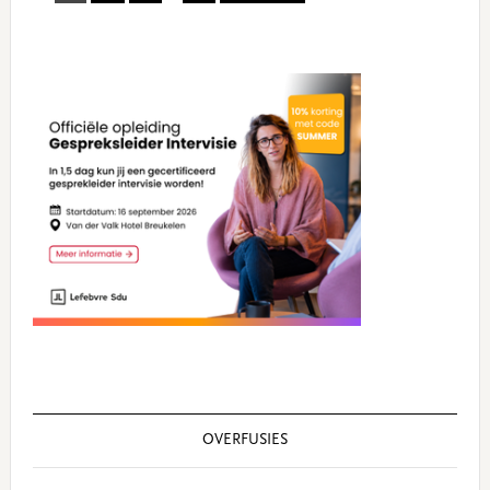
pages
omitted
Primary
Sidebar
OVERFUSIES