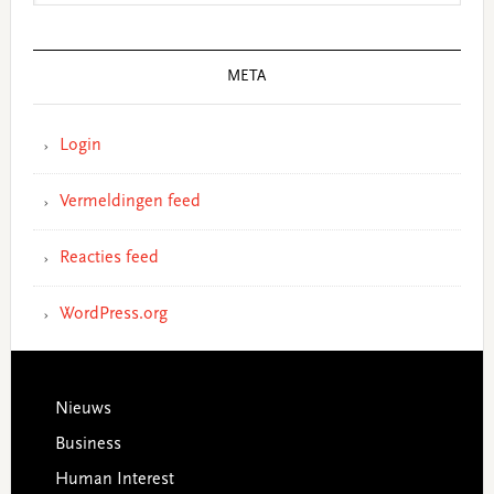
META
Login
Vermeldingen feed
Reacties feed
WordPress.org
Footer
Nieuws
Business
Human Interest