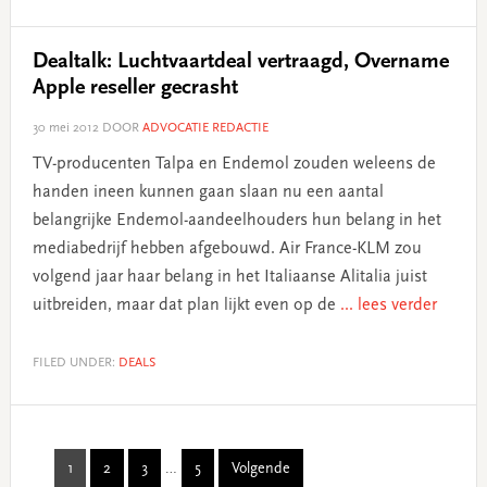
Dealtalk: Luchtvaartdeal vertraagd, Overname
Apple reseller gecrasht
30 mei 2012
DOOR
ADVOCATIE REDACTIE
TV-producenten Talpa en Endemol zouden weleens de
handen ineen kunnen gaan slaan nu een aantal
belangrijke Endemol-aandeelhouders hun belang in het
mediabedrijf hebben afgebouwd. Air France-KLM zou
volgend jaar haar belang in het Italiaanse Alitalia juist
uitbreiden, maar dat plan lijkt even op de
... lees verder
FILED UNDER:
DEALS
Interim
1
2
3
…
5
Volgende
Page
Page
Page
Page