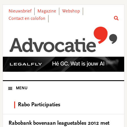
Skip
Skip
Skip
Skip
to
to
to
to
Nieuwsbrief
Magazine
Webshop
primary
main
primary
footer
Contact en colofon
navigation
content
sidebar
MENU
Rabo Participaties
Rabobank bovenaan leaguetables 2012 met