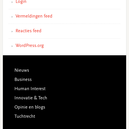
Login
Vermeldingen feed
Reacties feed
WordPress.org
Footer
Nieuws
Business
Human Interest
Innovatie & Tech
Opinie en blogs
Tuchtrecht