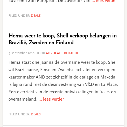
adviseren Sun European. De adviseurs van
... lees verder
FILED UNDER:
DEALS
Hema weer te koop, Shell verkoop belangen in
Brazilië, Zweden en Finland
9 september 2010
DOOR
ADVOCATIE REDACTIE
Hema staat drie jaar na de overname weer te koop, Shell
wil Braziliaanse, Finse en Zweedse activiteiten verkopen,
kaartenmaker AND zet zichzelf in de etalage en Maxeda
is bijna rond met de desinvestering van V&D en La Place.
Een overzicht van de recente ontwikkelingen in fusie- en
overnameland.
... lees verder
FILED UNDER:
DEALS