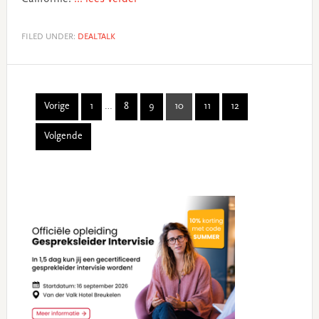
FILED UNDER:
DEALTALK
Interim
Vorige
1
…
8
9
10
11
12
Page
Page
Page
Page
Page
Page
pages
Volgende
omitted
Primary
Sidebar