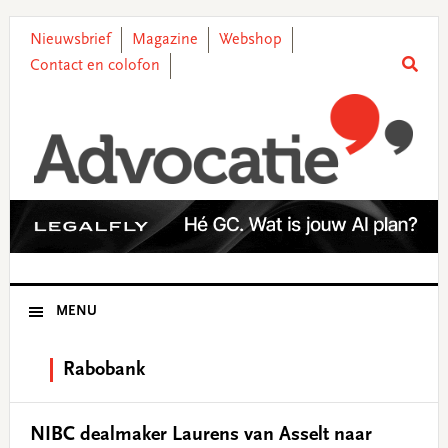
Skip
Skip
Skip
Skip
to
to
to
to
Nieuwsbrief
Magazine
Webshop
primary
main
primary
footer
Contact en colofon
navigation
content
sidebar
MENU
Rabobank
NIBC dealmaker Laurens van Asselt naar