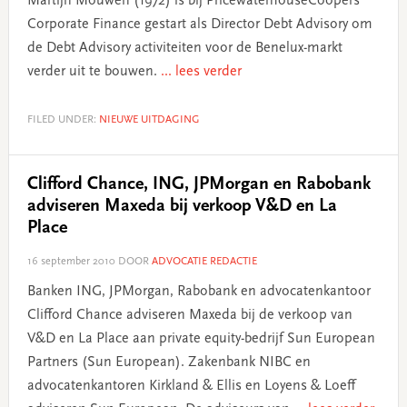
Martijn Mouwen (1972) is bij PricewaterhouseCoopers
Corporate Finance gestart als Director Debt Advisory om
de Debt Advisory activiteiten voor de Benelux-markt
verder uit te bouwen.
... lees verder
FILED UNDER:
NIEUWE UITDAGING
Clifford Chance, ING, JPMorgan en Rabobank
adviseren Maxeda bij verkoop V&D en La
Place
16 september 2010
DOOR
ADVOCATIE REDACTIE
Banken ING, JPMorgan, Rabobank en advocatenkantoor
Clifford Chance adviseren Maxeda bij de verkoop van
V&D en La Place aan private equity-bedrijf Sun European
Partners (Sun European). Zakenbank NIBC en
advocatenkantoren Kirkland & Ellis en Loyens & Loeff