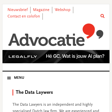
Skip
Skip
Skip
Skip
to
to
to
to
Nieuwsbrief
Magazine
Webshop
primary
main
primary
footer
Contact en colofon
navigation
content
sidebar
MENU
The Data Laywers
The Data Lawyers is an independent and highly
specialised Dutch law firm. We are experienced and