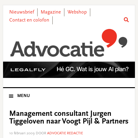
Skip
Skip
Skip
Skip
to
to
to
to
Nieuwsbrief
Magazine
Webshop
primary
main
primary
footer
Contact en colofon
navigation
content
sidebar
MENU
Management consultant Jurgen
Tiggeloven naar Voogt Pijl & Partners
10 februari 2009
DOOR
ADVOCATIE REDACTIE