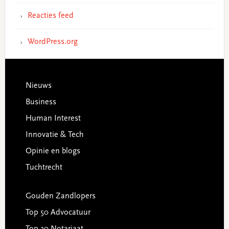
Reacties feed
WordPress.org
Footer
Nieuws
Business
Human Interest
Innovatie & Tech
Opinie en blogs
Tuchtrecht
Gouden Zandlopers
Top 50 Advocatuur
Top 30 Notariaat