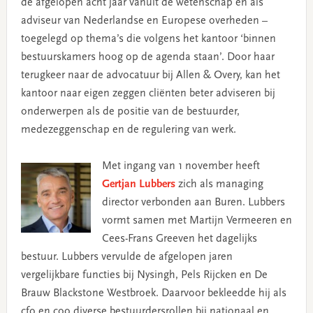
de afgelopen acht jaar vanuit de wetenschap en als
adviseur van Nederlandse en Europese overheden –
toegelegd op thema’s die volgens het kantoor ‘binnen
bestuurskamers hoog op de agenda staan’. Door haar
terugkeer naar de advocatuur bij Allen & Overy, kan het
kantoor naar eigen zeggen cliënten beter adviseren bij
onderwerpen als de positie van de bestuurder,
medezeggenschap en de regulering van werk.
Met ingang van 1 november heeft
Gertjan Lubbers
zich als managing
director verbonden aan Buren. Lubbers
vormt samen met Martijn Vermeeren en
Cees-Frans Greeven het dagelijks
bestuur. Lubbers vervulde de afgelopen jaren
vergelijkbare functies bij Nysingh, Pels Rijcken en De
Brauw Blackstone Westbroek. Daarvoor bekleedde hij als
cfo en coo diverse bestuurdersrollen bij nationaal en