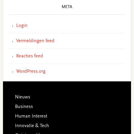
META
Login
Vermeldingen feed
Reacties feed
WordPress.org
Footer
Nieuws
Business
Human Interest
Innovatie & Tech