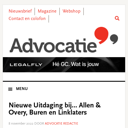
Skip
Skip
Skip
Skip
to
to
to
to
Nieuwsbrief
Magazine
Webshop
primary
main
primary
footer
Contact en colofon
navigation
content
sidebar
MENU
Nieuwe Uitdaging bij… Allen &
Overy, Buren en Linklaters
8 november 2022
DOOR
ADVOCATIE REDACTIE