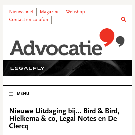
Skip
Skip
Skip
Skip
to
to
to
to
Nieuwsbrief
Magazine
Webshop
primary
main
primary
footer
Contact en colofon
navigation
content
sidebar
MENU
Nieuwe Uitdaging bij… Bird & Bird,
Hielkema & co, Legal Notes en De
Clercq