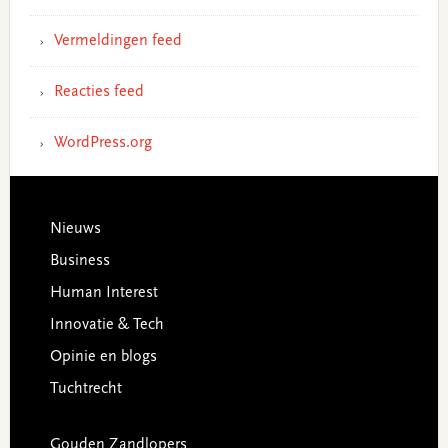
Vermeldingen feed
Reacties feed
WordPress.org
Footer
Nieuws
Business
Human Interest
Innovatie & Tech
Opinie en blogs
Tuchtrecht
Gouden Zandlopers