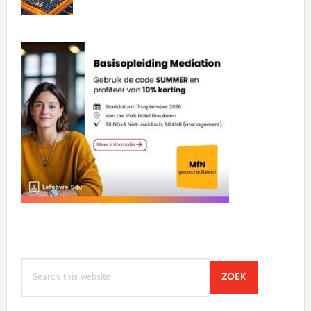
Search
SEARCH
ZOEK
this
website