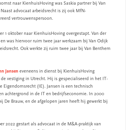
 komst naar KienhuisHoving was Saskia partner bij Van
 Naast advocaat arbeidsrecht is zij ook MfN-
streerd vertrouwenspersoon.
er 1 oktober naar KienhuisHoving overgestapt. Van der
t en was hiervoor ruim twee jaar werkzaam bij Van Odijk
eidsrecht. Ook werkte zij ruim twee jaar bij Van Benthem
hn Jansen
eveneens in dienst bij KienhuisHoving
e vestiging in Utrecht. Hij is gespecialiseerd in het IT-
ele Eigendomsrecht (IE). Jansen is een technisch
n achtergrond in de IT en bedrijfseconomie. In 2000
j De Brauw, en de afgelopen jaren heeft hij gewerkt bij
ber 2022 gestart als advocaat in de M&A-praktijk van