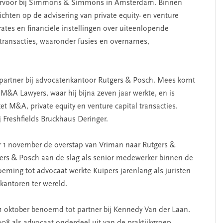
ervoor bij Simmons & Simmons in Amsterdam. Binnen
chten op de advisering van private equity- en venture
rates en financiële instellingen over uiteenlopende
 transacties, waaronder fusies en overnames,
 partner bij advocatenkantoor Rutgers & Posch. Mees komt
M&A Lawyers, waar hij bijna zeven jaar werkte, en is
t M&A, private equity en venture capital transacties.
 Freshfields Bruckhaus Deringer.
 1 november de overstap van Vriman naar Rutgers &
gers & Posch aan de slag als senior medewerker binnen de
oeming tot advocaat werkte Kuipers jarenlang als juristen
tkantoren ter wereld.
 1 oktober benoemd tot partner bij Kennedy Van der Laan.