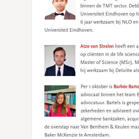
binnen de TMT sector. Debb
Universiteit Eindhoven op 
6 jaar werkzaam bij NLO en 
Universiteit Eindhoven.
Atze van Stralen
heeft een a
op cliënten in de life scien
Master of Science (MSc), M
hij werkzaam bij Deloitte a
Per 1 oktober is
Barbée Barte
advocaat binnen het team B
advocatuur. Bartels is gespe
zekerheden en adviseert ove
algemene bankzaken, acquisi
de overstap naar Van Benthem & Keulen maakt
Baker McKenzie te Amsterdam.