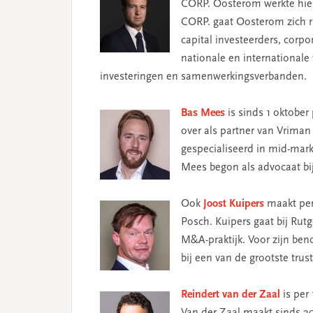
CORP. Oosterom werkte hi
CORP. gaat Oosterom zich ri
capital investeerders, corpo
nationale en internationale
investeringen en samenwerkingsverbanden.
Bas Mees
is sinds 1 oktober
over als partner van Vriman 
gespecialiseerd in mid-marke
Mees begon als advocaat bij
Ook
Joost Kuipers
maakt per
Posch. Kuipers gaat bij Rut
M&A-praktijk. Voor zijn ben
bij een van de grootste trus
Reindert van der Zaal
is per