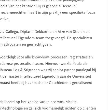
08 als advocaat onderdeel uit van de praktijkgroep
dia van het kantoor. Hij is gespecialiseerd in
reclamerecht en heeft in zijn praktijk een specifieke focus
otive.
a Gallego, Diptanil Debbarma en Atze van Stralen als
ntellectueel Eigendom team toegevoegd. De specialisten
van advocaten en gemachtigden.
oordelijk voor alle know-how, processen, registraties en
erdamse prosecution team. Hiervoor werkte Paula als
bureau Los & Stigter en was zij senior patent paralegal bij
ft de master Intellectueel Eigendom aan de Universiteit
naast heeft zij haar bachelor Geschiedenis gerealiseerd
cialiseerd op het gebied van telecommunicatie,
rktechnologie en zal zich voornamelijk richten op cliënten