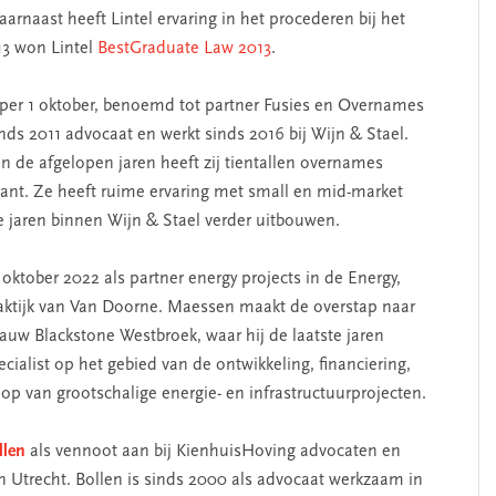
arnaast heeft Lintel ervaring in het procederen bij het
13 won Lintel
BestGraduate Law 2013
.
k per 1 oktober, benoemd tot partner Fusies en Overnames
inds 2011 advocaat en werkt sinds 2016 bij Wijn & Stael.
 In de afgelopen jaren heeft zij tientallen overnames
kant. Ze heeft ruime ervaring met small en mid-market
e jaren binnen Wijn & Stael verder uitbouwen.
1 oktober 2022 als partner energy projects in de Energy,
aktijk van Van Doorne. Maessen maakt de overstap naar
auw Blackstone Westbroek, waar hij de laatste jaren
ialist op het gebied van de ontwikkeling, financiering,
oop van grootschalige energie- en infrastructuurprojecten.
llen
als vennoot aan bij KienhuisHoving advocaten en
in Utrecht. Bollen is sinds 2000 als advocaat werkzaam in