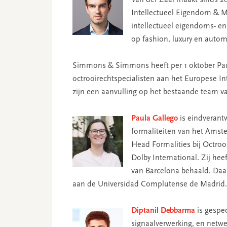
Van der Zaal maakt sinds 20
Intellectueel Eigendom & Me
intellectueel eigendoms- en 
op fashion, luxury en autom
Simmons & Simmons heeft per 1 oktober Paul
octrooirechtspecialisten aan het Europese I
zijn een aanvulling op het bestaande team 
Paula Gallego
is eindverantw
formaliteiten van het Amst
Head Formalities bij Octrooi
Dolby International. Zij hee
van Barcelona behaald. Daar
aan de Universidad Complutense de Madrid.
Diptanil Debbarma
is gespe
signaalverwerking, en netwe