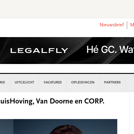
Nieuwsbrief
M
AND
UITGELICHT
VACATURES
OPLEIDINGEN
PARTNERS
P
huisHoving, Van Doorne en CORP.
S