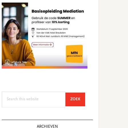
Search
SEARCH
ZOEK
this
website
ARCHIEVEN