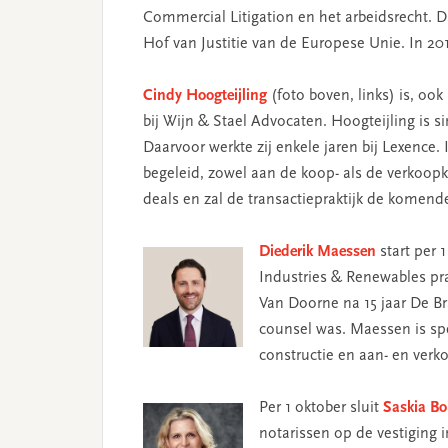
Commercial Litigation en het arbeidsrecht. Da
Hof van Justitie van de Europese Unie. In 20
Cindy Hoogteijling
(foto boven, links) is, oo
bij Wijn & Stael Advocaten. Hoogteijling is s
Daarvoor werkte zij enkele jaren bij Lexence.
begeleid, zowel aan de koop- als de verkoop
deals en zal de transactiepraktijk de komend
Diederik Maessen
start per 
Industries & Renewables pr
Van Doorne na 15 jaar De Br
counsel was. Maessen is spec
constructie en aan- en verk
Per 1 oktober sluit
Saskia Bo
notarissen op de vestiging 