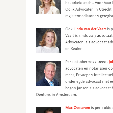
het arbeidsrecht. Voor haar
Odijk Advocaten in Utrecht.
registermediator en geregi
Ook
Linda van der Vaart
is p
Vaart is sinds 2017 advocaa
Advocaten, als advocaat arb
en Keulen.
Per 1 oktober 2022 treedt
Jo
advocaten en notarissen op d
recht, Privacy en Intellectu
onderlegde advocaat met ee
begon Jansen als advocaat bi
Dentons in Amsterdam.
Max Oosterom
is per 1 okto