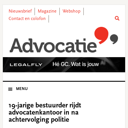
Skip
Skip
Skip
Skip
to
to
to
to
Nieuwsbrief
Magazine
Webshop
primary
main
primary
footer
Contact en colofon
navigation
content
sidebar
MENU
19-jarige bestuurder rijdt
advocatenkantoor in na
achtervolging politie