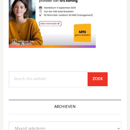
Search
SEARCH
ZOEK
this
website
ARCHIEVEN
Archieven