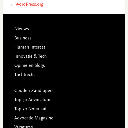
WordPress.org
Footer
Nieuws
Business
Human Interest
Innovatie & Tech
Opinie en blogs
Tuchtrecht
Gouden Zandlopers
Top 50 Advocatuur
Top 30 Notariaat
Advocatie Magazine
Vacatures