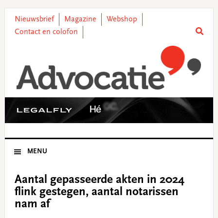
Skip
Skip
Skip
Skip
to
to
to
to
Nieuwsbrief
Magazine
Webshop
primary
main
primary
footer
Contact en colofon
navigation
content
sidebar
MENU
Aantal gepasseerde akten in 2024
flink gestegen, aantal notarissen
nam af