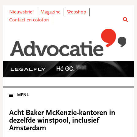
Skip
Skip
Skip
Skip
to
to
to
to
Nieuwsbrief
Magazine
Webshop
primary
main
primary
footer
Contact en colofon
navigation
content
sidebar
MENU
Acht Baker McKenzie-kantoren in
dezelfde winstpool, inclusief
Amsterdam