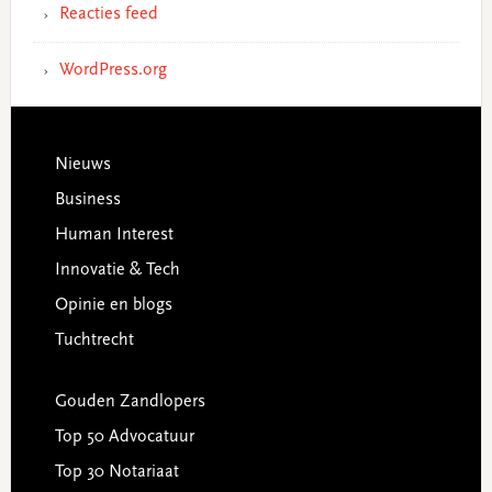
Reacties feed
WordPress.org
Footer
Nieuws
Business
Human Interest
Innovatie & Tech
Opinie en blogs
Tuchtrecht
Gouden Zandlopers
Top 50 Advocatuur
Top 30 Notariaat