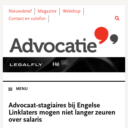
Skip
Skip
Skip
Skip
to
to
to
to
Nieuwsbrief
Magazine
Webshop
primary
main
primary
footer
Contact en colofon
navigation
content
sidebar
MENU
Advocaat-stagiaires bij Engelse
Linklaters mogen niet langer zeuren
over salaris