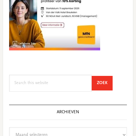
Search
SEARCH
ZOEK
this
website
ARCHIEVEN
Archieven