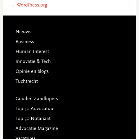
WordPress.org
Footer
Nieuws
Business
Human Interest
Innovatie & Tech
Opinie en blogs
Tuchtrecht
Gouden Zandlopers
Top 50 Advocatuur
Top 30 Notariaat
Advocatie Magazine
Vacatures