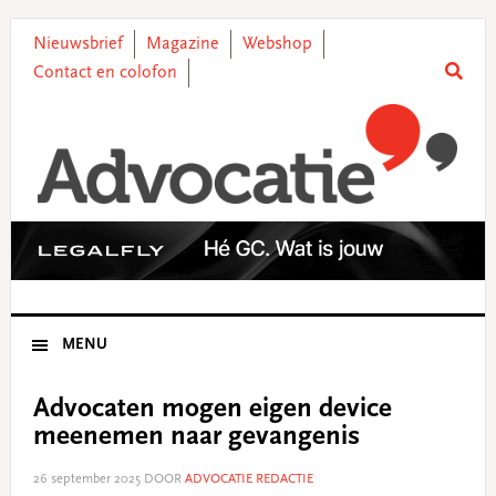
Skip
Skip
Skip
Skip
to
to
to
to
Nieuwsbrief
Magazine
Webshop
primary
main
primary
footer
Contact en colofon
navigation
content
sidebar
MENU
Advocaten mogen eigen device
meenemen naar gevangenis
26 september 2025
DOOR
ADVOCATIE REDACTIE