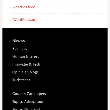
Reacties feed
WordPress.org
Footer
Nieuws
Business
Human Interest
Innovatie & Tech
Opinie en blogs
Tuchtrecht
Gouden Zandlopers
Top 50 Advocatuur
Top 30 Notariaat