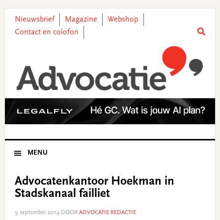
Skip
Skip
Skip
Skip
to
to
to
to
Nieuwsbrief
Magazine
Webshop
primary
main
primary
footer
Contact en colofon
navigation
content
sidebar
MENU
Advocatenkantoor Hoekman in
Stadskanaal failliet
9 september 2014
DOOR
ADVOCATIE REDACTIE