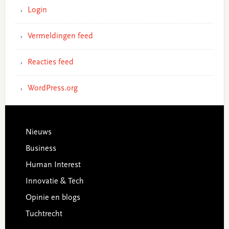
Login
Vermeldingen feed
Reacties feed
WordPress.org
Footer
Nieuws
Business
Human Interest
Innovatie & Tech
Opinie en blogs
Tuchtrecht