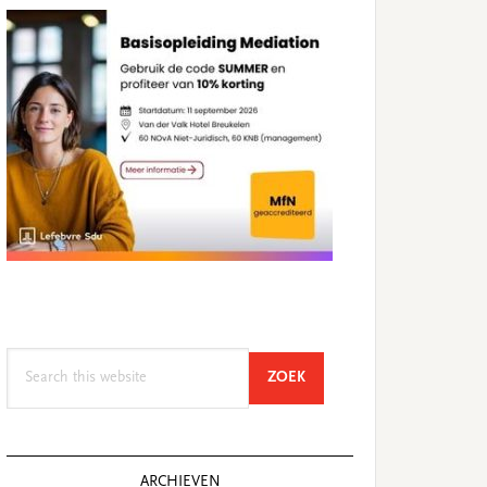
Search
SEARCH
ZOEK
this
website
ARCHIEVEN