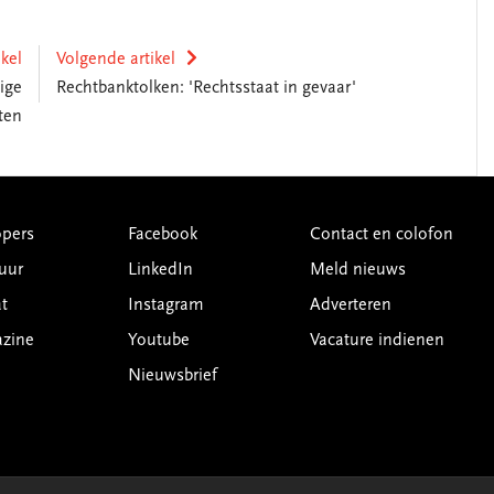
ikel
Volgende artikel
ige
Rechtbanktolken: 'Rechtsstaat in gevaar'
ten
pers
Facebook
Contact en colofon
uur
LinkedIn
Meld nieuws
t
Instagram
Adverteren
azine
Youtube
Vacature indienen
Nieuwsbrief