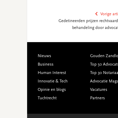
Vorige art
Gedetineerden prijzen rechtvaard
behandeling door advoca
Footer
Nieuws
Gouden Zandlo
Business
Top 50 Advocat
Human Interest
Top 30 Notariaa
Innovatie & Tech
Advocatie Mag
Opinie en blogs
Vacatures
Tuchtrecht
Partners