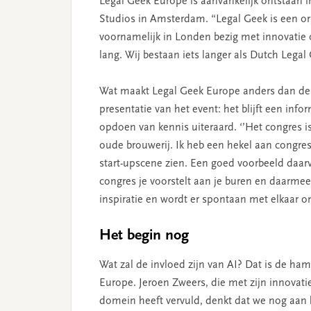
Legal Geek Europe is aanvankelijk ontstaan
Studios in Amsterdam. “Legal Geek is een org
voornamelijk in Londen bezig met innovatie o
lang. Wij bestaan iets langer als Dutch Legal 
Wat maakt Legal Geek Europe anders dan de 
presentatie van het event: het blijft een in
opdoen van kennis uiteraard. ‘’Het congres 
oude brouwerij. Ik heb een hekel aan congres
start-upscene zien. Een goed voorbeeld daarv
congres je voorstelt aan je buren en daarmee
inspiratie en wordt er spontaan met elkaar omg
Het begin nog
Wat zal de invloed zijn van AI? Dat is de ha
Europe. Jeroen Zweers, die met zijn innovati
domein heeft vervuld, denkt dat we nog aan h