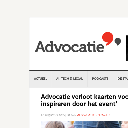
Skip
Skip
Skip
Skip
to
to
to
to
primary
main
primary
footer
navigation
content
sidebar
ACTUEEL
AI, TECH & LEGAL
PODCASTS
DE ST
Advocatie verloot kaarten voo
inspireren door het event’
28 augustus 2024
DOOR
ADVOCATIE REDACTIE