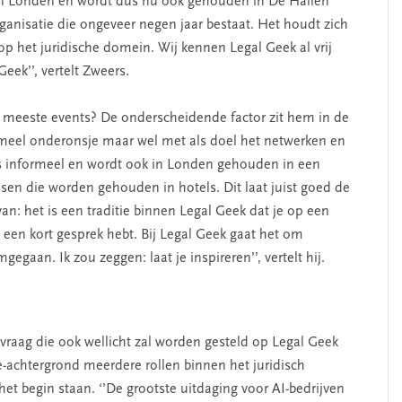
 in Londen en wordt dus nu ook gehouden in De Hallen
anisatie die ongeveer negen jaar bestaat. Het houdt zich
p het juridische domein. Wij kennen Legal Geek al vrij
Geek’’, vertelt Zweers.
meeste events? De onderscheidende factor zit hem in de
formeel onderonsje maar wel met als doel het netwerken en
is informeel en wordt ook in Londen gehouden in een
sen die worden gehouden in hotels. Dit laat juist goed de
an: het is een traditie binnen Legal Geek dat je op een
 een kort gesprek hebt. Bij Legal Geek gaat het om
egaan. Ik zou zeggen: laat je inspireren’’, vertelt hij.
mvraag die ook wellicht zal worden gesteld op Legal Geek
e-achtergrond meerdere rollen binnen het juridisch
et begin staan. ‘’De grootste uitdaging voor AI-bedrijven