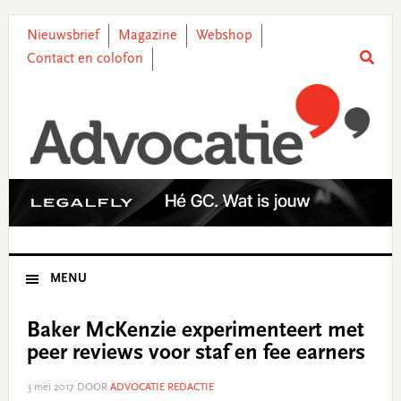
Skip
Skip
Skip
Skip
to
to
to
to
Nieuwsbrief
Magazine
Webshop
primary
main
primary
footer
Contact en colofon
navigation
content
sidebar
MENU
Baker McKenzie experimenteert met
peer reviews voor staf en fee earners
3 mei 2017
DOOR
ADVOCATIE REDACTIE