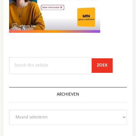
Search
SEARCH
ZOEK
this
website
ARCHIEVEN
Archieven