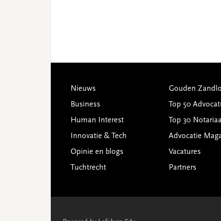
Footer
Nieuws
Gouden Zandlo
Business
Top 50 Advocat
Human Interest
Top 30 Notariaa
Innovatie & Tech
Advocatie Mag
Opinie en blogs
Vacatures
Tuchtrecht
Partners