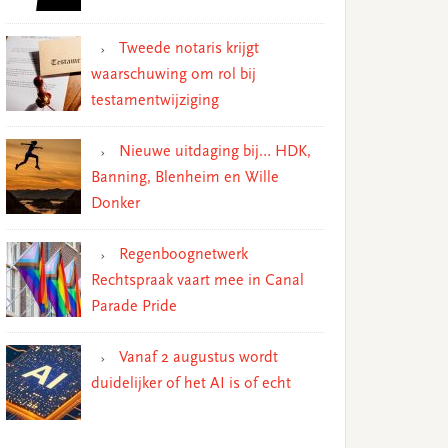
Tweede notaris krijgt
waarschuwing om rol bij
testamentwijziging
Nieuwe uitdaging bij… HDK,
Banning, Blenheim en Wille
Donker
Regenboognetwerk
Rechtspraak vaart mee in Canal
Parade Pride
Vanaf 2 augustus wordt
duidelijker of het AI is of echt