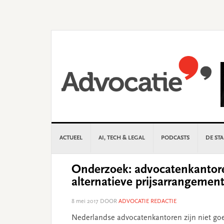
Skip
Skip
Skip
Skip
to
to
to
to
primary
main
primary
footer
navigation
content
sidebar
ACTUEEL
AI, TECH & LEGAL
PODCASTS
DE ST
Onderzoek: advocatenkantor
alternatieve prijsarrangemen
8 mei 2017
DOOR
ADVOCATIE REDACTIE
Nederlandse advocatenkantoren zijn niet goe