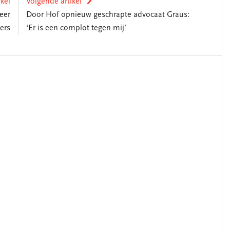
ikel
Volgende artikel
eer
Door Hof opnieuw geschrapte advocaat Graus:
ers
‘Er is een complot tegen mij’