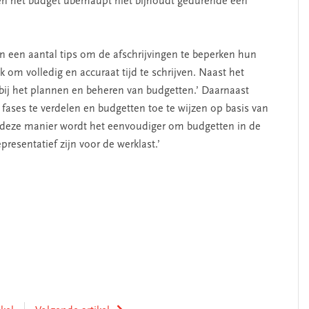
en het budget überhaupt niet bijhoudt gedurende een
 een aantal tips om de afschrijvingen te beperken hun
jk om volledig en accuraat tijd te schrijven. Naast het
t bij het plannen en beheren van budgetten.’ Daarnaast
fases te verdelen en budgetten toe te wijzen op basis van
Op deze manier wordt het eenvoudiger om budgetten in de
resentatief zijn voor de werklast.’