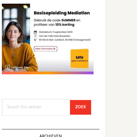
Search
SEARCH
ZOEK
this
website
ARCHIEVEN