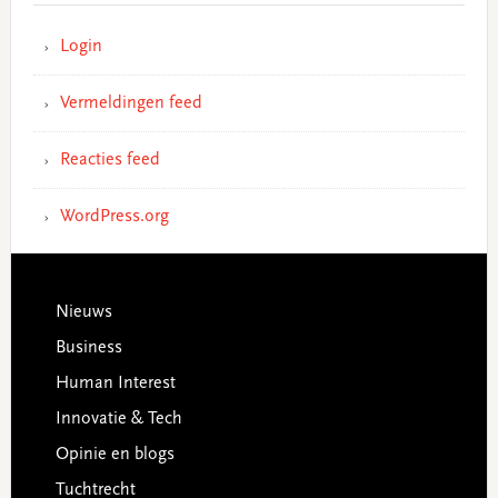
Login
Vermeldingen feed
Reacties feed
WordPress.org
Footer
Nieuws
Business
Human Interest
Innovatie & Tech
Opinie en blogs
Tuchtrecht