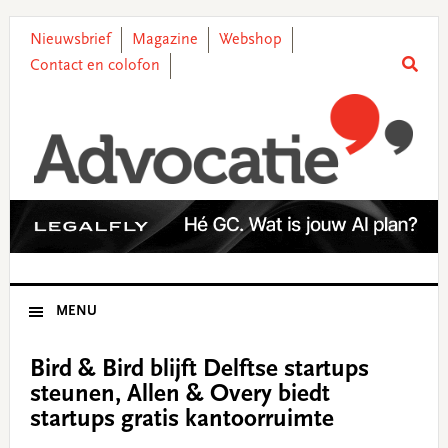
Skip
Skip
Skip
Skip
to
to
to
to
Nieuwsbrief
Magazine
Webshop
primary
main
primary
footer
Contact en colofon
navigation
content
sidebar
MENU
Bird & Bird blijft Delftse startups
steunen, Allen & Overy biedt
startups gratis kantoorruimte